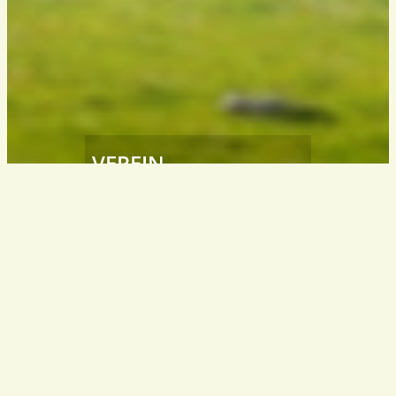
VEREIN
Südtiroler
Wanderleiter / Wanderführer
South Tyrol – Italy
info@wanderfuehrer.it
KONTAKT