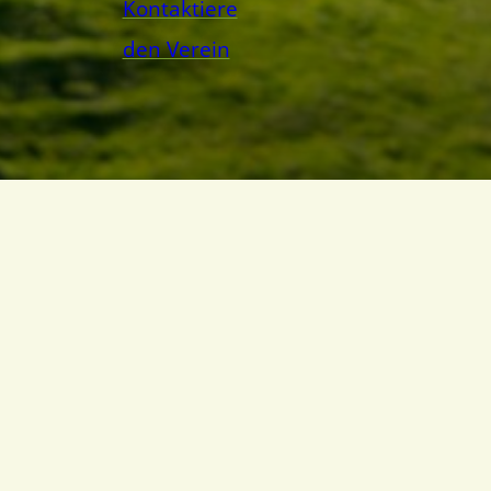
Kontaktiere
den Verein
er – St. Nr. 94132810212 –
Datenschutz
–
Impres