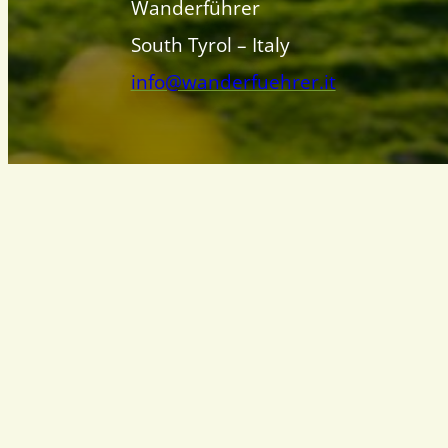
Wanderführer
South Tyrol – Italy
info@wanderfuehrer.it
Südtiroler Wanderführ