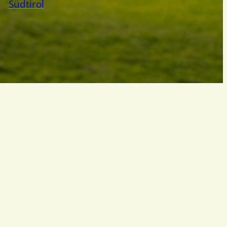
Südtirol
sum
–
web by compusol