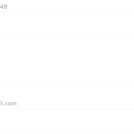
14B
il.com