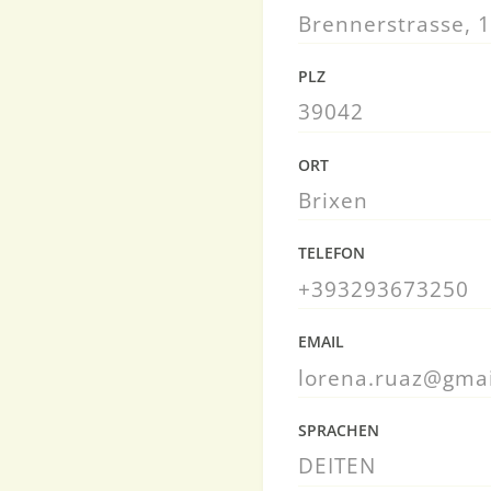
Brennerstrasse, 
PLZ
39042
ORT
Brixen
TELEFON
+393293673250
EMAIL
lorena.ruaz@gma
SPRACHEN
DE
IT
EN