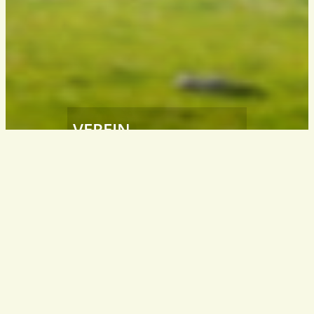
VEREIN
Südtiroler
Wanderleiter / Wanderführer
South Tyrol – Italy
info@wanderfuehrer.it
KONTAKT