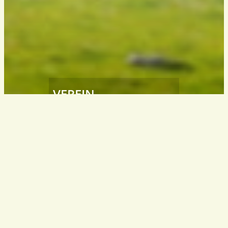
VEREIN
Südtiroler
Wanderleiter / Wanderführer
South Tyrol – Italy
info@wanderfuehrer.it
KONTAKT