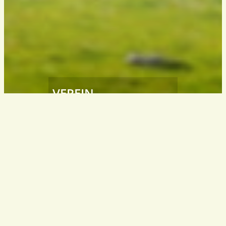
VEREIN
Südtiroler
Wanderleiter / Wanderführer
South Tyrol – Italy
info@wanderfuehrer.it
KONTAKT