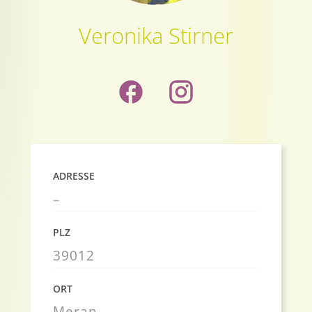
Veronika Stirner
ADRESSE
–
PLZ
39012
ORT
Meran