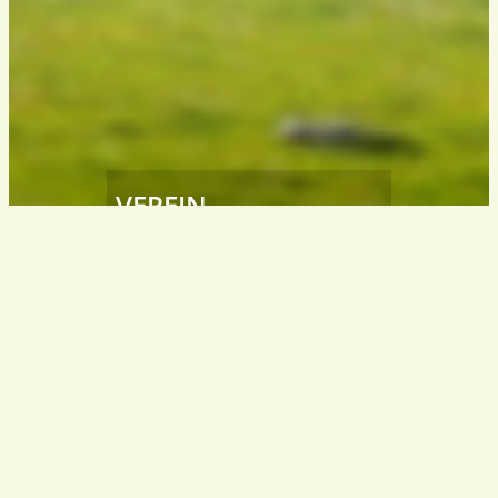
VEREIN
Südtiroler
Wanderleiter / Wanderführer
South Tyrol – Italy
info@wanderfuehrer.it
KONTAKT