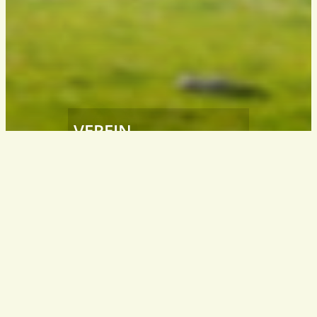
VEREIN
Südtiroler
Wanderleiter / Wanderführer
South Tyrol – Italy
info@wanderfuehrer.it
KONTAKT