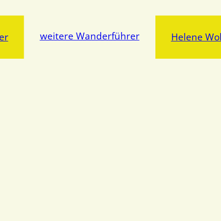
weitere Wanderführer
er
Helene Wol