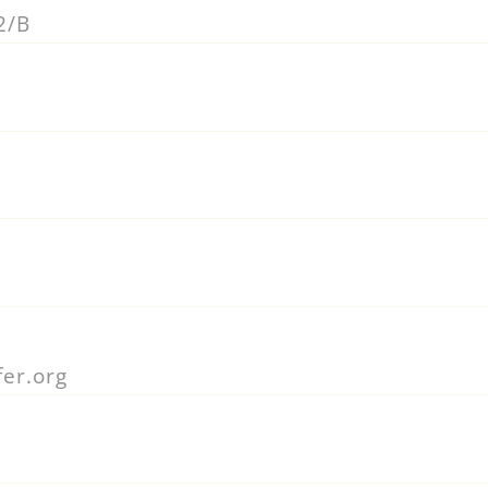
2/B
er.org