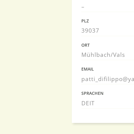
–
PLZ
39037
ORT
Mühlbach/Vals
EMAIL
patti_difilippo@
SPRACHEN
DE
IT