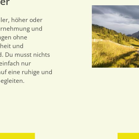
er
ller, höher oder
hrnehmung und
ungen ohne
rheit und
. Du musst nichts
einfach nur
auf eine ruhige und
egleiten.