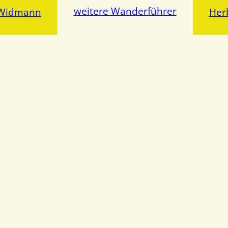
weitere Wanderführer
z Widmann
Her