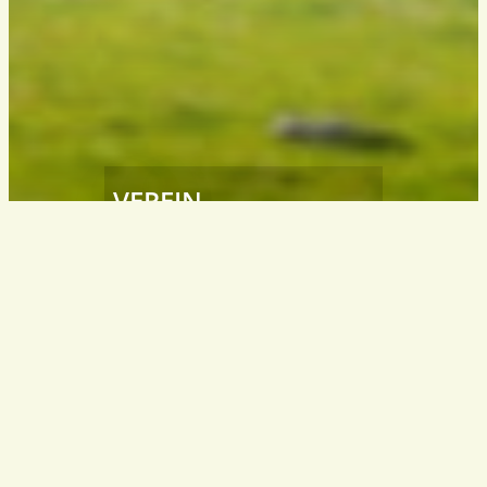
VEREIN
Südtiroler
Wanderleiter / Wanderführer
South Tyrol – Italy
info@wanderfuehrer.it
KONTAKT