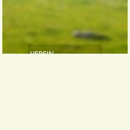
VEREIN
Südtiroler
Wanderleiter / Wanderführer
South Tyrol – Italy
info@wanderfuehrer.it
KONTAKT