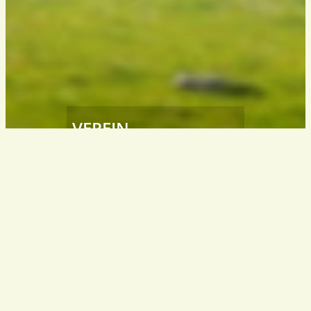
VEREIN
Südtiroler
Wanderleiter / Wanderführer
South Tyrol – Italy
info@wanderfuehrer.it
KONTAKT