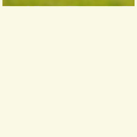
VEREIN
Südtiroler
Wanderleiter / Wanderführer
South Tyrol – Italy
info@wanderfuehrer.it
KONTAKT
Suche Wanderführer