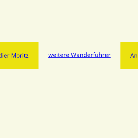
weitere Wanderführer
ier Moritz
An