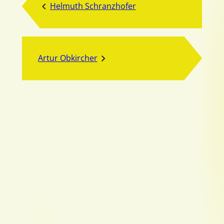
Helmuth Schranzhofer
Artur Obkircher